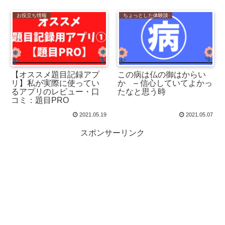
お役立ち情報
ちょっとした体験談
【オススメ題目記録アプ
この病は仏の御はからい
リ】私が実際に使ってい
か – 信心していてよかっ
るアプリのレビュー・口
たなと思う時
コミ：題目PRO
2021.05.19
2021.05.07
スポンサーリンク