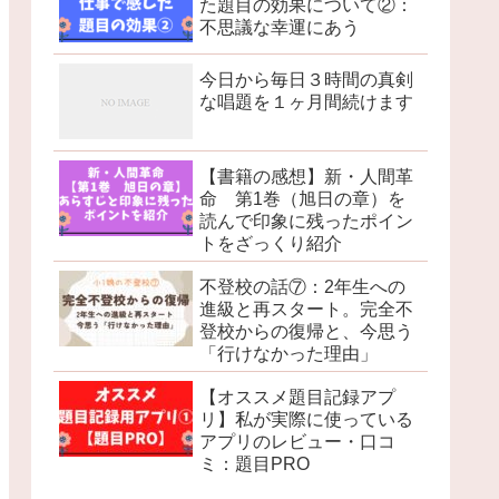
た題目の効果について②：
不思議な幸運にあう
今日から毎日３時間の真剣
な唱題を１ヶ月間続けます
【書籍の感想】新・人間革
命 第1巻（旭日の章）を
読んで印象に残ったポイン
トをざっくり紹介
不登校の話⑦：2年生への
進級と再スタート。完全不
登校からの復帰と、今思う
「行けなかった理由」
【オススメ題目記録アプ
リ】私が実際に使っている
アプリのレビュー・口コ
ミ：題目PRO