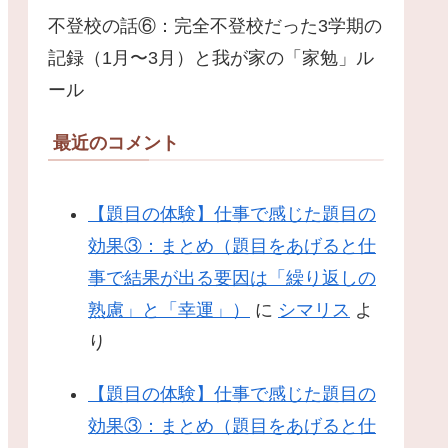
不登校の話⑥：完全不登校だった3学期の
記録（1月〜3月）と我が家の「家勉」ル
ール
最近のコメント
【題目の体験】仕事で感じた題目の
効果③：まとめ（題目をあげると仕
事で結果が出る要因は「繰り返しの
熟慮」と「幸運」）
に
シマリス
よ
り
【題目の体験】仕事で感じた題目の
効果③：まとめ（題目をあげると仕