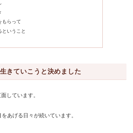
し
々
をもらって
るということ
に生きていこうと決めました
直面しています。
目をあげる日々が続いています。