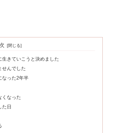
次
に生きていこうと決めました
ませんでした
になった2年半
なくなった
した日
た
る