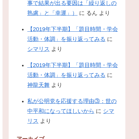
事で結果が出る要因は「繰り返しの
熟慮」と「幸運」）
に
るん
より
【2019年下半期】「題目時間・学会
活動・体調」を振り返ってみる
に
シマリス
より
【2019年下半期】「題目時間・学会
活動・体調」を振り返ってみる
に
神龍天舞
より
私が公明党を応援する理由③：世の
中平和になってほしいから
に
シマ
リス
より