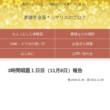
題目のちょっとした体験談などを書いています。
創価学会員＊シマリスのブログ
ちょっとした体験談
書籍などの感想
LINE・スマホの使い方
お役立ち情報
はじめに
お問い合わせ
3時間唱題１日目（11月8日）報告
2026.01.28
2021.11.09