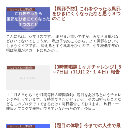
【風邪予防】これをやったら風邪
ちょっとした体験談
をひきにくくなったなと思う３つ
のこと
こんにちは。シマリスです。 まだまだ寒いですが、みなさま風邪な
どひいてないでしょうか。 私は子供のころから、よく風邪をひいて
しまうタイプです。 冷えるとすぐ風邪をひくので、小学校低学年の
頃は制服がスカートにもかか...
【3時間唱題１ヶ月チャレンジ】5
ちょっとした体験談
～7日目（11月1２~１４日）報告
１１月８日から１か月間毎日３時間真剣に題目をあげるというチャレ
ンジを行っています。３時間できたかどうかと、その日祈ったことな
どをこのブログで（できるだけ）毎日報告しております。 昨日・一
昨日とブログで報告ができていなかったので、今日...
【題目の体験】今までの人生で最
ちょっとした体験談